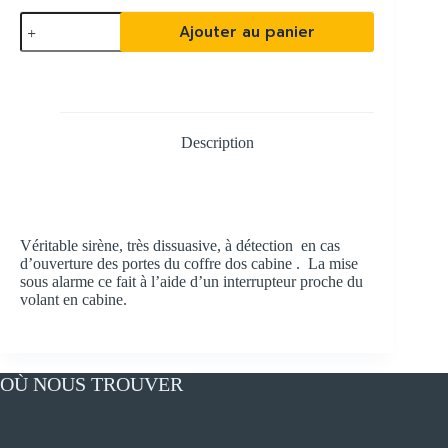
quantité
Ajouter au panier
de
Alarme
coffre
Description
Véritable sirène, très dissuasive, à détection en cas
d’ouverture des portes du coffre dos cabine . La mise
sous alarme ce fait à l’aide d’un interrupteur proche du
volant en cabine.
OÙ NOUS TROUVER